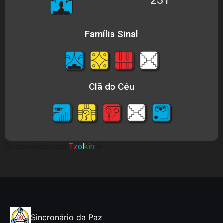
Família Sinal
Clã do Céu
Desenvolvido por
Tz
o
l
kin
.io
Sincronário da Paz