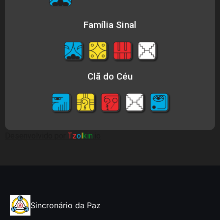
Família Sinal
Clã do Céu
Desenvolvido por
Tz
o
l
kin
.io
Sincronário da Paz