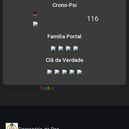
Crono-Psi
116
Família Portal
Clã da Verdade
Desenvolvido por
Tz
o
l
kin
.io