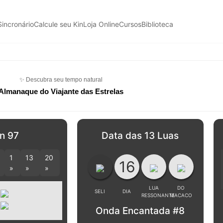
Sincronário
Calcule seu Kin
Loja Online
Cursos
Biblioteca
✨ Descubra seu tempo natural
Almanaque do Viajante das Estrelas
n 97
Data das 13 Luas
1
13
20
16
»
»
»
LUA
DO
SELI
DIA
RESSONANTE
MACACO
Onda Encantada #8