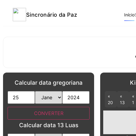
Sincronário da Paz
Início
Calcular data gregoriana
Ki
«
«
«
20
13
1
Calcular data 13 Luas