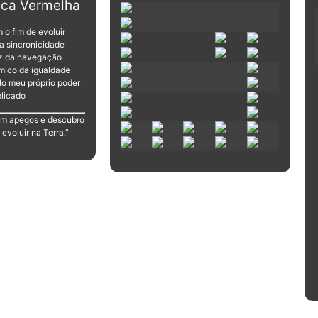
ica Vermelha
 o fim de evoluir
 a sincronicidade
iz da navegação
mico da igualdade
lo meu próprio poder
licado
m apegos e descubro
evoluir na Terra.”