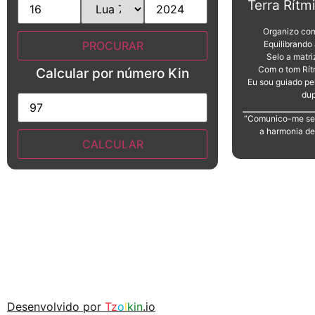
Terra Rítm
Organizo com
Equilibrando
Selo a matr
Com o tom Rít
Calcular por número Kin
Eu sou guiado pe
dup
“Comunico-me se
a harmonia de 
Desenvolvido por
Tz
o
l
kin
.io