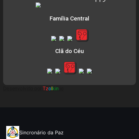
Família Central
Clã do Céu
Desenvolvido por
Tz
o
l
kin
.io
Sincronário da Paz