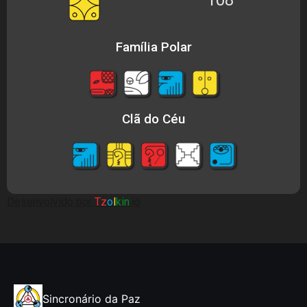
Família Polar
Clã do Céu
Desenvolvido por
Tz
o
l
kin
.io
Sincronário da Paz