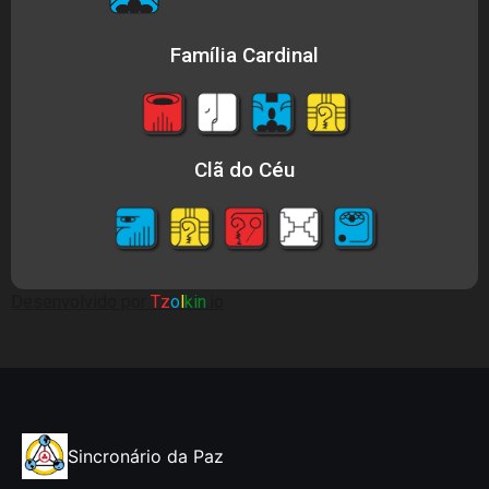
Família Cardinal
Clã do Céu
Desenvolvido por
Tz
o
l
kin
.io
Sincronário da Paz