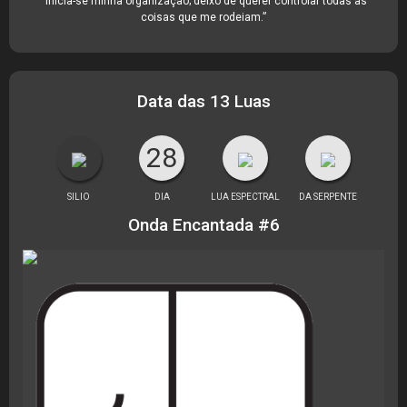
“Inicia-se minha organização; deixo de querer controlar todas as
coisas que me rodeiam.”
Data das 13 Luas
28
SILIO
DIA
LUA ESPECTRAL
DA SERPENTE
Onda Encantada #6