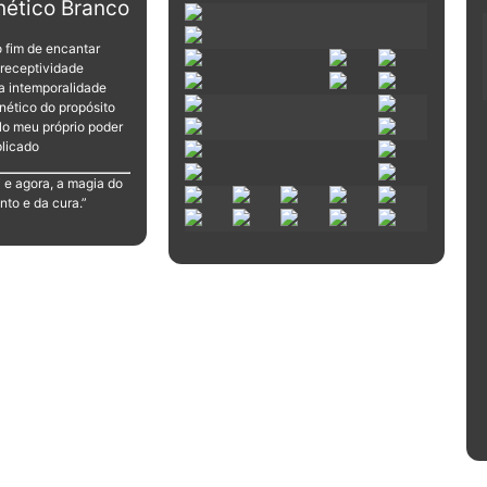
ético Branco
o fim de encantar
 receptividade
da intemporalidade
ético do propósito
lo meu próprio poder
licado
e agora, a magia do
to e da cura.”