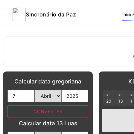
Sincronário da Paz
Início
Calcular data gregoriana
Ki
«
«
«
20
13
1
Calcular data 13 Luas