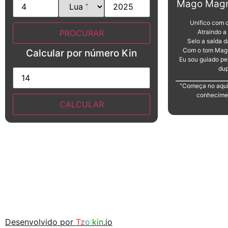
Mago Magn
Unifico com 
Atraindo a
Selo a saída 
Com o tom Magn
Calcular por número Kin
Eu sou guiado pe
dup
“Começa no aqui 
conhecimen
Desenvolvido por
Tz
o
l
kin
.io