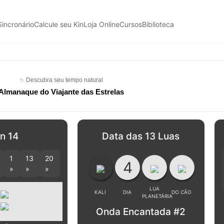
Sincronário
Calcule seu Kin
Loja Online
Cursos
Biblioteca
✨ Descubra seu tempo natural
Almanaque do Viajante das Estrelas
n 14
Data das 13 Luas
1
13
20
4
»
»
»
LUA
KALI
DIA
DO CÃO
PLANETÁRIA
Onda Encantada #2