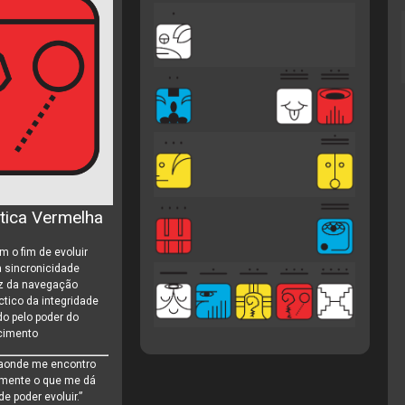
tica Vermelha
 o fim de evoluir
 sincronicidade
iz da navegação
tico da integridade
o pelo poder do
cimento
 aonde me encontro
omente o que me dá
de poder evoluir.”