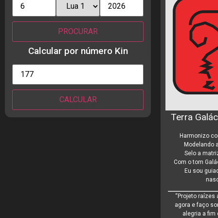
Calcular por número Kin
Terra Galác
Harmonizo com
Modelando a
Selo a matr
Com o tom Galác
Eu sou guiad
nas
“Projeto raízes
agora e faço s
alegria a fim 