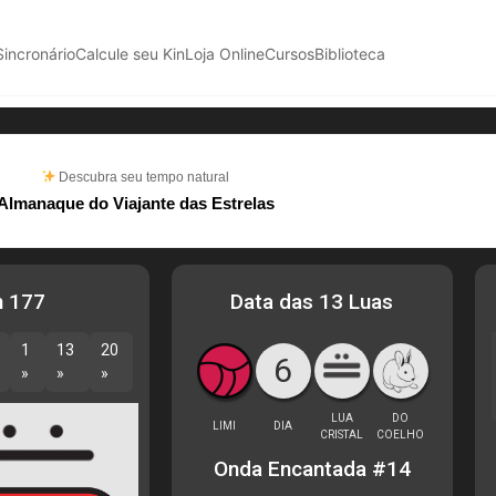
Sincronário
Calcule seu Kin
Loja Online
Cursos
Biblioteca
Descubra seu tempo natural
Almanaque do Viajante das Estrelas
n 177
Data das 13 Luas
1
13
20
6
»
»
»
LUA
DO
LIMI
DIA
CRISTAL
COELHO
Onda Encantada #14