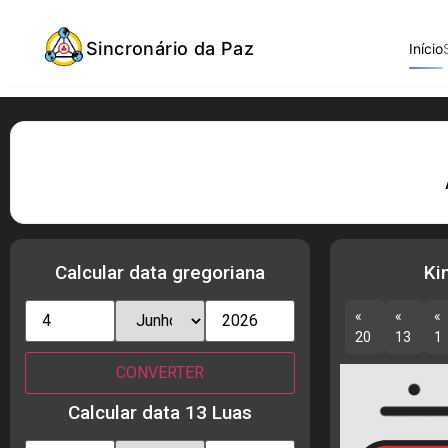
Sincronário da Paz
Início
Calcular data gregoriana
Ki
«
«
«
20
13
1
Calcular data 13 Luas