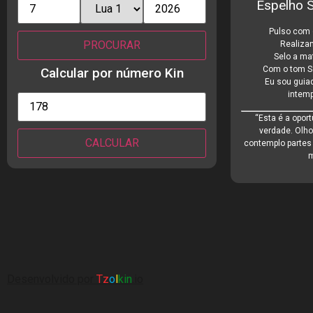
Espelho S
Pulso com o
Realiza
Selo a mat
Com o tom So
Calcular por número Kin
Eu sou guiad
intemp
“Esta é a opor
verdade. Olho
contemplo partes
m
Desenvolvido por
Tz
o
l
kin
.io