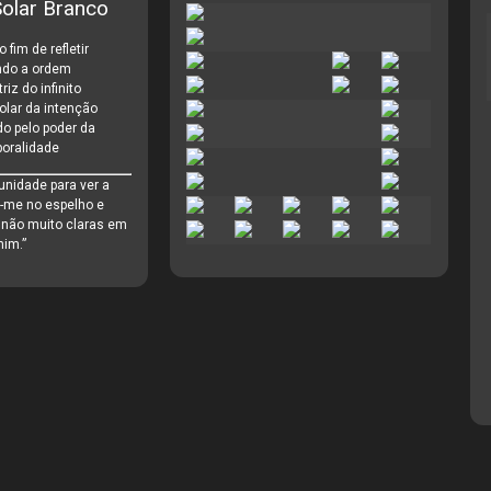
olar Branco
 fim de refletir
ndo a ordem
riz do infinito
lar da intenção
o pelo poder da
oralidade
tunidade para ver a
-me no espelho e
 não muito claras em
im.”