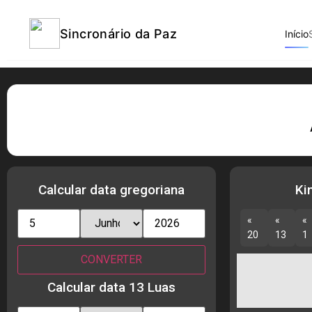
Sincronário da Paz
Início
Calcular data gregoriana
Ki
«
«
«
20
13
1
Calcular data 13 Luas