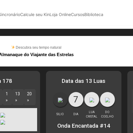
Sincronário
Calcule seu Kin
Loja Online
Cursos
Biblioteca
Descubra seu tempo natural
Almanaque do Viajante das Estrelas
n 178
Data das 13 Luas
1
13
20
7
»
»
»
LUA
DO
SILIO
DIA
CRISTAL
COELHO
Onda Encantada #14