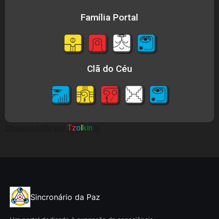
Família Portal
Clã do Céu
Desenvolvido por
Tz
o
l
kin
.io
Sincronário da Paz