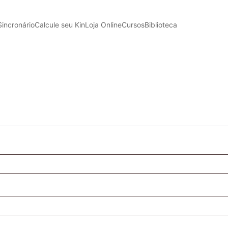
Sincronário
Calcule seu Kin
Loja Online
Cursos
Biblioteca